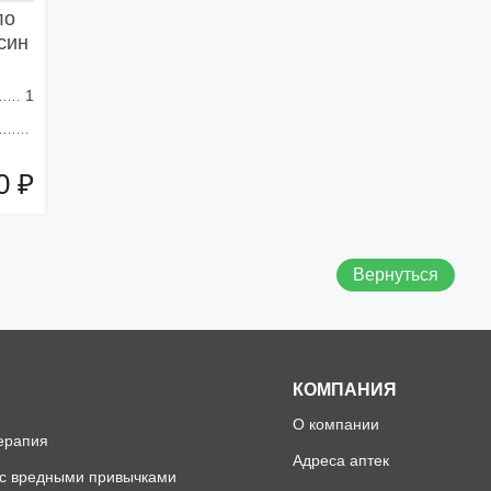
ло
син
1
0 ₽
зину
Вернуться
КОМПАНИЯ
О компании
ерапия
Адреса аптек
 с вредными привычками