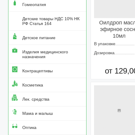
Гомеопатия
Детские товары НДС 10% НК
Оилдроп мас
РФ Статья 164
эфирное сос
10мл
Детское питание
В упаковке
Изделия медицинского
Дозировка
назначения
от 129,0
Контрацептивы
Добавить в кор
Косметика
Лек. средства
Мама и малыш
Оптика