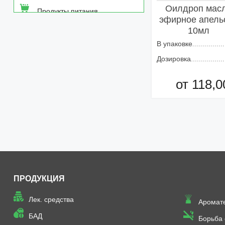
Оилдроп мас
Продукты питания
эфирное апель
10мл
Средства от насекомых
В упаковке
Товары неаптечного
Дозировка
ассортимента
от 118,0
Товары санитарии и личной
гигиены
Добавить в кор
ПРОДУКЦИЯ
Лек. средства
Аромат
БАД
Борьба