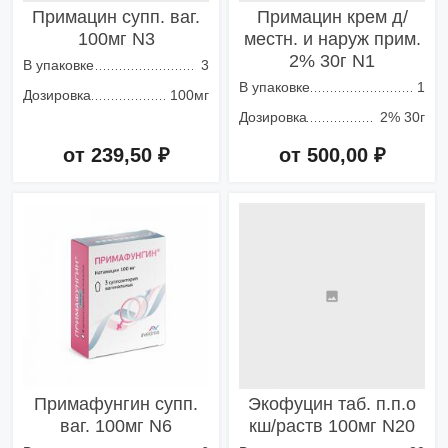
Примацин супп. ваг.
Примацин крем д/
100мг N3
местн. и наруж прим.
2% 30г N1
В упаковке
3
В упаковке
1
Дозировка
100мг
Дозировка
2% 30г
от 239,50 ₽
от 500,00 ₽
Добавить в корзину
Добавить в корзину
Примафунгин супп.
Экофуцин таб. п.п.о
ваг. 100мг N6
кш/раств 100мг N20