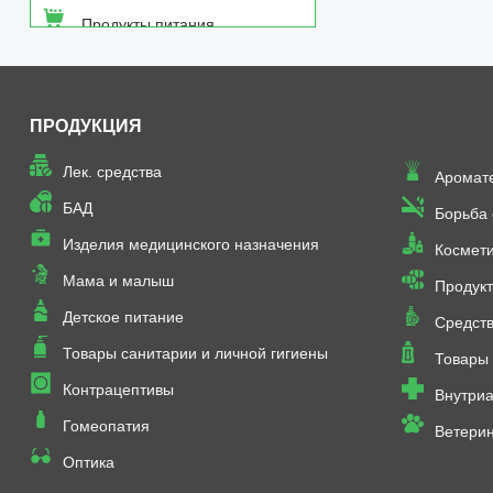
Продукты питания
Средства от насекомых
ПРОДУКЦИЯ
Товары неаптечного
ассортимента
Лек. средства
Аромат
Товары санитарии и личной
БАД
Борьба
гигиены
Изделия медицинского назначения
Космет
Мама и малыш
Продукт
Детское питание
Средств
Товары санитарии и личной гигиены
Товары 
Контрацептивы
Внутриа
Гомеопатия
Ветери
Оптика