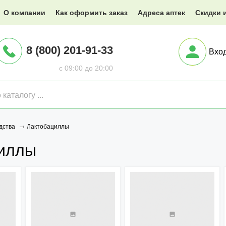
@XXX.ru
О компании
Как оформить заказ
Адреса аптек
Скидки 
8 (800) 201-91-33
Вхо
с 09:00 до 20:00
Лактобациллы
дства
иллы