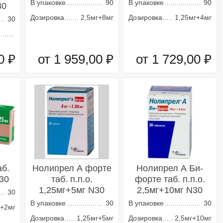
В упаковке
90
В упаковке
90
30
Дозировка
2,5мг+8мг
Дозировка
1,25мг+4мг
30
0 ₽
от 1 959,00 ₽
от 1 729,00 ₽
зину
Добавить в корзину
Добавить в корзину
аб.
Нолипрел А форте
Нолипрел А Би-
30
таб. п.п.о.
форте таб. п.п.о.
1,25мг+5мг N30
2,5мг+10мг N30
30
В упаковке
30
В упаковке
30
г+2мг
Дозировка
1,25мг+5мг
Дозировка
2,5мг+10мг