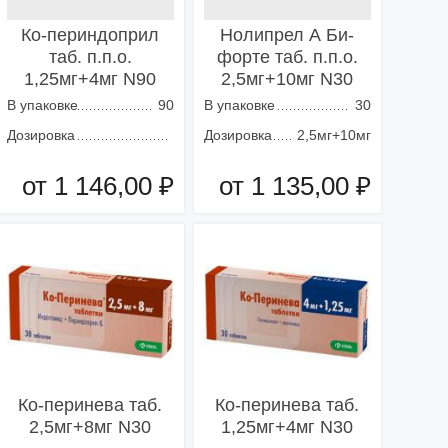
Ко-периндоприл
Нолипрел А Би-
таб. п.п.о.
форте таб. п.п.о.
1,25мг+4мг N90
2,5мг+10мг N30
В упаковке
90
В упаковке
30
Дозировка
Дозировка
2,5мг+10мг
от 1 146,00 ₽
от 1 135,00 ₽
Добавить в корзину
Добавить в корзину
Ко-перинева таб.
Ко-перинева таб.
2,5мг+8мг N30
1,25мг+4мг N30