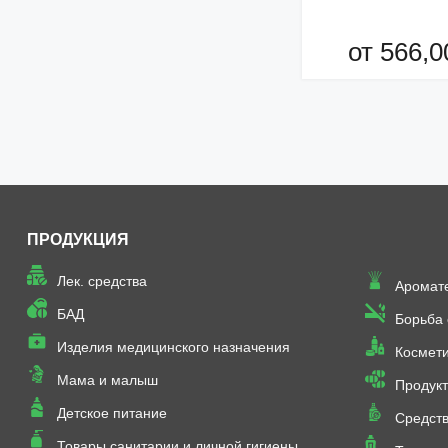
от 566,0
Добавить в кор
ПРОДУКЦИЯ
Лек. средства
Аромат
БАД
Борьба
Изделия медицинского назначения
Космет
Мама и малыш
Продукт
Детское питание
Средств
Товары санитарии и личной гигиены