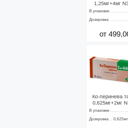
1,25мг+4мг N
В упаковке
Дозировка
от 499,0
Добавить в кор
Ко-перинева т
0,625мг+2мг N
В упаковке
Дозировка
0,625м