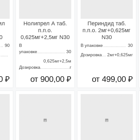
ил
Нолипрел А таб.
Периндид таб.
п.п.о.
п.п.о. 2мг+0,625мг
0
0,625мг+2,5мг N30
N30
90
В
В упаковке
30
упаковке
30
Дозировка
2мг+0,625мг
0,625мг+2,5м
Дозировка
г
0 ₽
от 900,00 ₽
от 499,00 ₽
зину
Добавить в корзину
Добавить в корзину