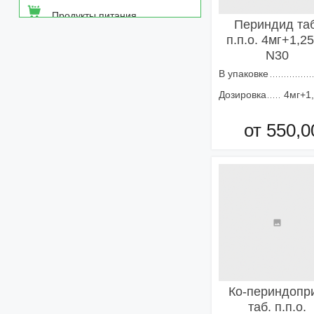
Продукты питания
Периндид таб
п.п.о. 4мг+1,2
Средства от насекомых
N30
В упаковке
Товары неаптечного
ассортимента
Дозировка
4мг+1
Товары санитарии и личной
от 550,0
гигиены
Добавить в кор
Ко-периндопр
таб. п.п.о.