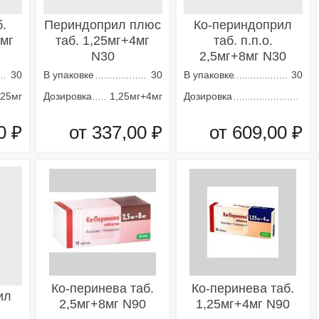
.
Периндоприл плюс
Ко-периндоприл
5мг
таб. 1,25мг+4мг
таб. п.п.о.
N30
2,5мг+8мг N30
30
В упаковке
30
В упаковке
30
,25мг
Дозировка
1,25мг+4мг
Дозировка
0 ₽
от 337,00 ₽
от 609,00 ₽
зину
Добавить в корзину
Добавить в корзину
Ко-перинева таб.
Ко-перинева таб.
ил
2,5мг+8мг N90
1,25мг+4мг N90