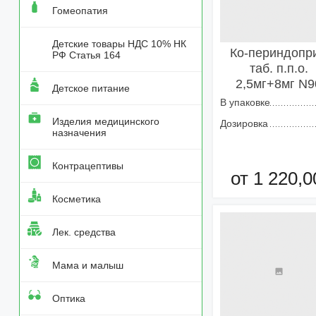
Гомеопатия
Детские товары НДС 10% НК
Ко-периндопр
РФ Статья 164
таб. п.п.о.
2,5мг+8мг N9
Детское питание
В упаковке
Изделия медицинского
Дозировка
назначения
Контрацептивы
от 1 220,0
Косметика
Добавить в кор
Лек. средства
Мама и малыш
Оптика