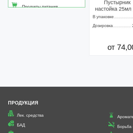
Пустырник
Продукты питания
настойка 25мл
В упаковке
Средства от насекомых
Дозировка
Товары неаптечного
ассортимента
от 74,0
Товары санитарии и личной
гигиены
Добавить в кор
ПРОДУКЦИЯ
Лек. средства
Аромат
БАД
Борьба