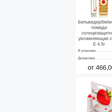
Бельведер/belw
помада
солнцезащитн
увлажняющая с
Е 4,5г
В упаковке
Дозировка
от 466,0
Добавить в кор