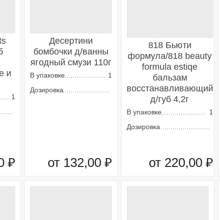
ts
Десертини
818 Бьюти
б
бомбочки д/ванны
формула/818 beauty
й
ягодный смузи 110г
formula estiqe
е и
В упаковке
1
бальзам
восстанавливающий
Дозировка
1
д/губ 4,2г
В упаковке
1
Дозировка
0 ₽
от 132,00 ₽
от 220,00 ₽
зину
Добавить в корзину
Добавить в корзину