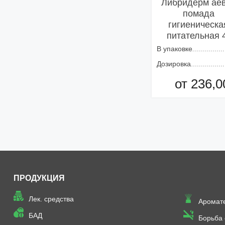
Либридерм ае
помада
гигиеническа
питательная 
В упаковке
Дозировка
от 236,0
Добавить в кор
ПРОДУКЦИЯ
Лек. средства
Аромат
БАД
Борьба