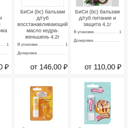
БиСи (bc) бальзам
БиСи (bc) бальзам
я
д/губ
д/губ питание и
я
восстанавливающий
защита 4,1г
ика
масло кедра-
В упаковке
1
женьшень 4,2г
Дозировка
1
В упаковке
1
Дозировка
0 ₽
от 146,00 ₽
от 110,00 ₽
зину
Добавить в корзину
Добавить в корзину