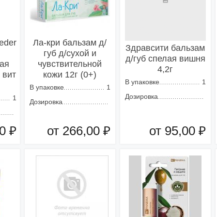
eder
Ла-кри бальзам д/
Здравсити бальзам
губ д/сухой и
д/губ спелая вишня
ая
чувствительной
4,2г
 вит
кожи 12г (0+)
В упаковке
1
В упаковке
1
Дозировка
1
Дозировка
0 ₽
от 266,00 ₽
от 95,00 ₽
зину
Добавить в корзину
Добавить в корзину