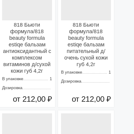
818 Бьюти
818 Бьюти
формула/818
формула/818
beauty formula
beauty formula
estiqe бальзам
estiqe бальзам
антиоксидантный с
питательный д/
комплексом
очень сухой кожи
витаминов д/сухой
губ 4,2г
кожи губ 4,2г
В упаковке
1
В упаковке
1
Дозировка
Дозировка
от 212,00 ₽
от 212,00 ₽
Добавить в корзину
Добавить в корзину