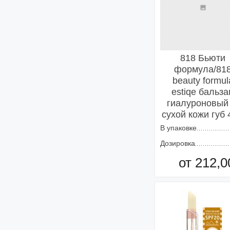
818 Бьюти
формула/81
beauty formul
estiqe бальз
гиалуроновый 
сухой кожи губ 
В упаковке
Дозировка
от 212,0
Добавить в кор