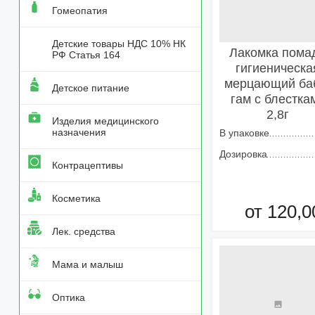
Гомеопатия
Детские товары НДС 10% НК
Лакомка пома
РФ Статья 164
гигиеническа
мерцающий ба
Детское питание
гам с блестка
2,8г
Изделия медицинского
назначения
В упаковке
Дозировка
Контрацептивы
Косметика
от 120,0
Лек. средства
Добавить в кор
Мама и малыш
Оптика