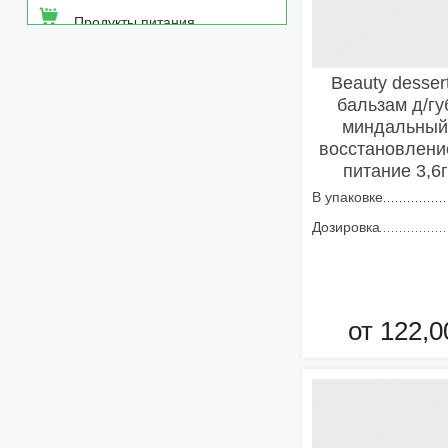
Продукты питания
Средства от насекомых
Beauty desser
бальзам д/гу
Товары неаптечного
миндальны
ассортимента
восстановлени
питание 3,6г
Товары санитарии и личной
гигиены
В упаковке
Дозировка
от 122,0
Добавить в кор