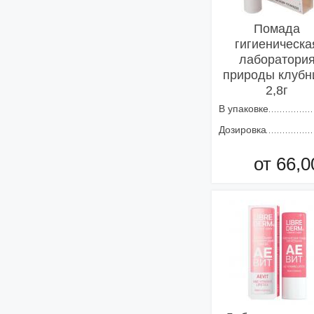
Помада
гигиеническа
лаборатори
природы клубн
2,8г
В упаковке
Дозировка
от 66,0
Добавить в кор