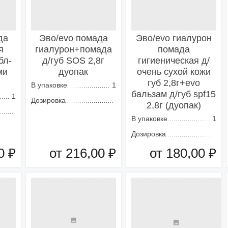
да
Эво/evo помада
Эво/evo гиалурон
я
гиалурон+помада
помада
бл-
д/губ SOS 2,8г
гигиеническая д/
ми
дуопак
очень сухой кожи
губ 2,8г+evo
В упаковке
1
бальзам д/губ spf15
1
Дозировка
2,8г (дуопак)
В упаковке
1
Дозировка
0 ₽
от 216,00 ₽
от 180,00 ₽
зину
Добавить в корзину
Добавить в корзину