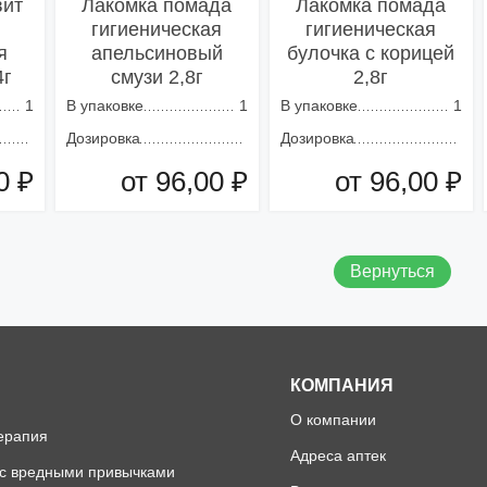
вит
Лакомка помада
Лакомка помада
гигиеническая
гигиеническая
я
апельсиновый
булочка с корицей
4г
смузи 2,8г
2,8г
1
В упаковке
1
В упаковке
1
Дозировка
Дозировка
0 ₽
от 96,00 ₽
от 96,00 ₽
зину
Добавить в корзину
Добавить в корзину
Вернуться
КОМПАНИЯ
О компании
ерапия
Адреса аптек
 с вредными привычками