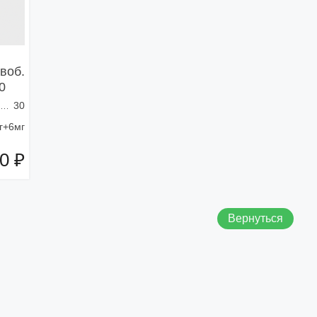
воб.
0
30
г+6мг
0 ₽
зину
Вернуться