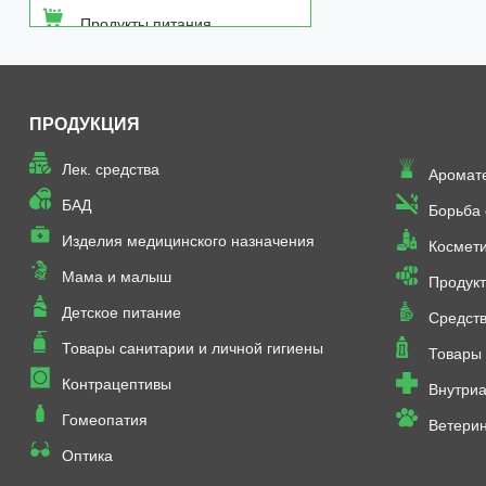
Продукты питания
Средства от насекомых
ПРОДУКЦИЯ
Товары неаптечного
ассортимента
Лек. средства
Аромат
Товары санитарии и личной
БАД
Борьба
гигиены
Изделия медицинского назначения
Космет
Мама и малыш
Продукт
Детское питание
Средств
Товары санитарии и личной гигиены
Товары 
Контрацептивы
Внутриа
Гомеопатия
Ветери
Оптика