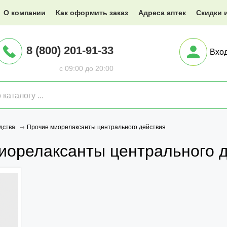
@XXX.ru
О компании
Как оформить заказ
Адреса аптек
Скидки 
8 (800) 201-91-33
Вхо
с 09:00 до 20:00
Прочие миорелаксанты центрального действия
дства
иорелаксанты центрального 