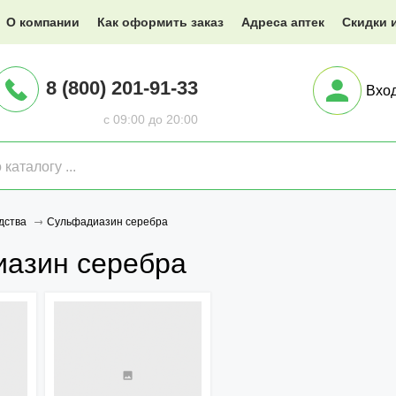
@XXX.ru
О компании
Как оформить заказ
Адреса аптек
Скидки 
8 (800) 201-91-33
Вхо
с 09:00 до 20:00
Сульфадиазин серебра
дства
азин серебра