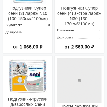
Подгузники Супер
Подгузники Супер
сени (3) лардж N10
сени (4) экстра лардж
(100-150см/2100мл)
N30 (130-
170см/2100мл)
В упаковке
10
В упаковке
30
Дозировка
Дозировка
от 1 066,00 ₽
от 2 560,00 ₽
Добавить в корзину
Добавить в корзину
Подгузники-трусики
д/взрослых Сени
Трусы д/фиксации