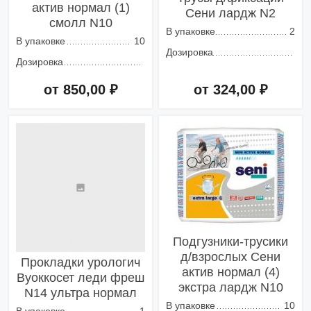
актив нормал (1)
Сени лардж N2
смолл N10
В упаковке
2
В упаковке
10
Дозировка
Дозировка
от 850,00 ₽
от 324,00 ₽
Добавить в корзину
Добавить в корзину
Подгузники-трусики
д/взрослых Сени
Прокладки урологич
актив нормал (4)
Вуоккосет леди фреш
экстра лардж N10
N14 ультра нормал
В упаковке
10