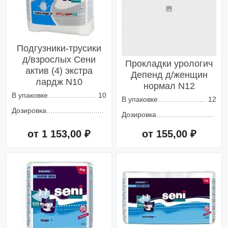
Подгузники-трусики
д/взрослых Сени
Прокладки урологич
актив (4) экстра
Депенд д/женщин
лардж N10
нормал N12
В упаковке
10
В упаковке
12
Дозировка
Дозировка
от 1 153,00 ₽
от 155,00 ₽
Добавить в корзину
Добавить в корзину