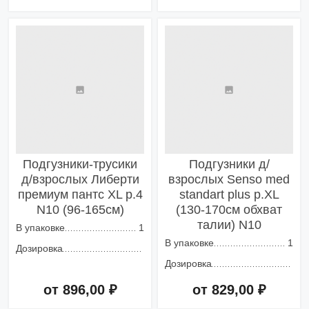
Добавить в корзину
Добавить в корзину
Подгузники-трусики
Подгузники д/
д/взрослых Либерти
взрослых Senso med
премиум пантс XL р.4
standart plus р.XL
N10 (96-165см)
(130-170см обхват
талии) N10
В упаковке
1
В упаковке
1
Дозировка
Дозировка
от 896,00 ₽
от 829,00 ₽