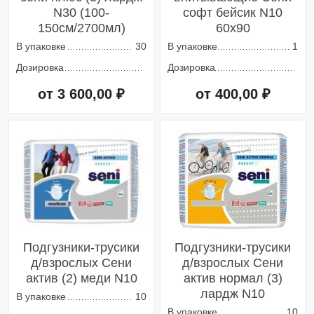
N30 (100-
софт бейсик N10
150см/2700мл)
60х90
В упаковке
30
В упаковке
1
Дозировка
Дозировка
от 3 600,00 ₽
от 400,00 ₽
Добавить в корзину
Добавить в корзину
Подгузники-трусики
Подгузники-трусики
д/взрослых Сени
д/взрослых Сени
актив (2) меди N10
актив нормал (3)
лардж N10
В упаковке
10
В упаковке
10