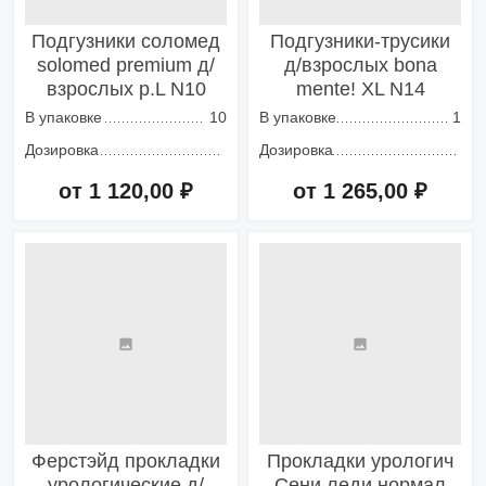
Подгузники соломед
Подгузники-трусики
solomed premium д/
д/взрослых bona
взрослых р.L N10
mente! XL N14
В упаковке
10
В упаковке
1
Дозировка
Дозировка
от 1 120,00 ₽
от 1 265,00 ₽
Добавить в корзину
Добавить в корзину
Ферстэйд прокладки
Прокладки урологич
урологические д/
Сени леди нормал