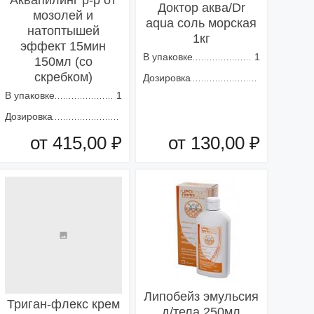
Аквапилинг р-р от
Доктор аква/Dr
мозолей и
aqua соль морская
натоптышей
1кг
эффект 15мин
В упаковке
1
150мл (со
скребком)
Дозировка
В упаковке
1
Дозировка
от 415,00 ₽
от 130,00 ₽
Добавить в корзину
Добавить в корзину
Липобейз эмульсия
Триган-флекс крем
д/тела 250мл