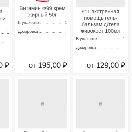
Витамин Ф99 крем
а
911 экстренная
жирный 50г
нк-
помощь гель-
В упаковке
1
л
бальзам д/тела
живокост 100мл
Дозировка
1
В упаковке
1
Дозировка
0 ₽
от 195,00 ₽
от 129,00 ₽
зину
Добавить в корзину
Добавить в корзину