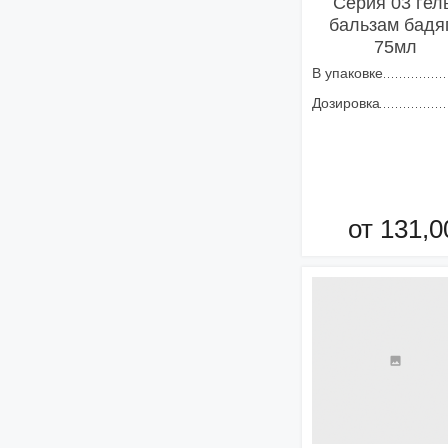
Серия 03 гел
бальзам бадя
75мл
В упаковке
Дозировка
от 131,0
Добавить в кор