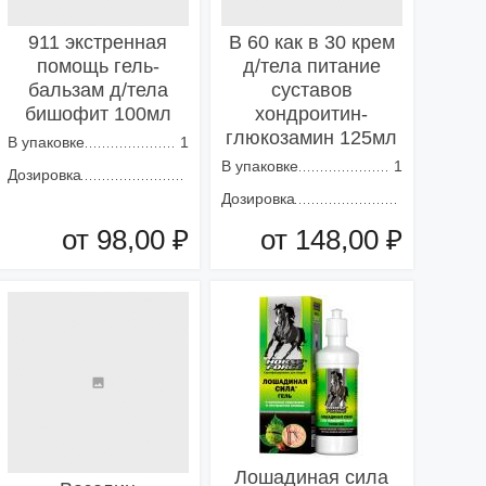
911 экстренная
В 60 как в 30 крем
помощь гель-
д/тела питание
бальзам д/тела
суставов
бишофит 100мл
хондроитин-
глюкозамин 125мл
В упаковке
1
В упаковке
1
Дозировка
Дозировка
от 98,00 ₽
от 148,00 ₽
Добавить в корзину
Добавить в корзину
Лошадиная сила