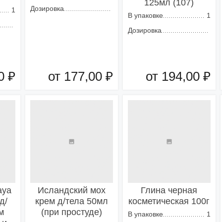
125мл (107)
Дозировка
1
В упаковке
1
Дозировка
0 ₽
от 177,00 ₽
от 194,00 ₽
зину
Добавить в корзину
Добавить в корзину
aya
Исландский мох
Глина черная
д/
крем д/тела 50мл
косметическая 100г
м
(при простуде)
В упаковке
1