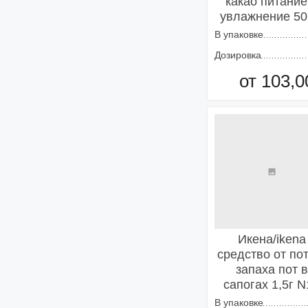
какао питание
увлажнение 5
В упаковке
Дозировка
от 103,0
Добавить в кор
Икена/ikena
средство от по
запаха пот в
сапогах 1,5г N
В упаковке