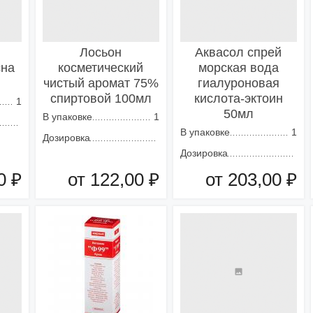
Лосьон
Аквасол спрей
сна
косметический
морская вода
чистый аромат 75%
гиалуроновая
спиртовой 100мл
кислота-эктоин
1
50мл
В упаковке
1
В упаковке
1
Дозировка
Дозировка
0 ₽
от 122,00 ₽
от 203,00 ₽
зину
Добавить в корзину
Добавить в корзину