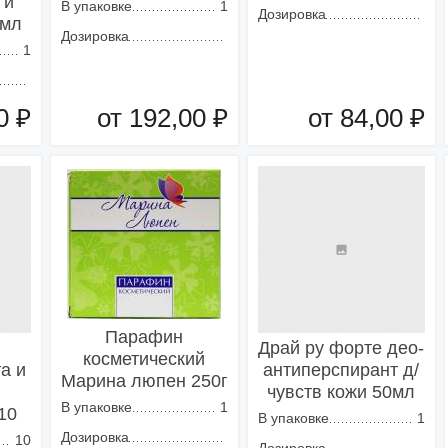
 и
В упаковке
1
Дозировка
0мл
Дозировка
1
0 ₽
от 192,00 ₽
от 84,00 ₽
зину
Добавить в корзину
Добавить в корзину
Парафин
Драй ру форте део-
косметический
та и
антиперспирант д/
Марина люпен 250г
чувств кожи 50мл
В упаковке
1
10
В упаковке
1
Дозировка
10