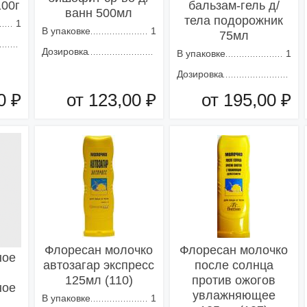
100г
бальзам-гель д/
ванн 500мл
тела подорожник
1
В упаковке
1
75мл
Дозировка
В упаковке
1
Дозировка
0 ₽
от 123,00 ₽
от 195,00 ₽
зину
Добавить в корзину
Добавить в корзину
Флоресан молочко
Флоресан молочко
ное
автозагар экспресс
после солнца
125мл (110)
против ожогов
ное
увлажняющее
В упаковке
1