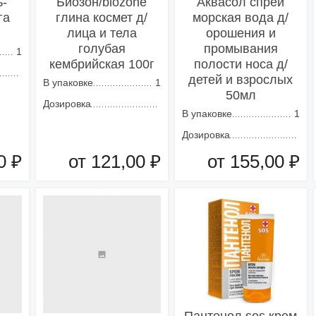
ь-
Биозон/biozone
Аквасол спрей
га
глина космет д/
морская вода д/
лица и тела
орошения и
голубая
промывания
1
кембрийская 100г
полости носа д/
детей и взрослых
В упаковке
1
50мл
Дозировка
В упаковке
1
Дозировка
0 ₽
от 121,00 ₽
от 155,00 ₽
зину
Добавить в корзину
Добавить в корзину