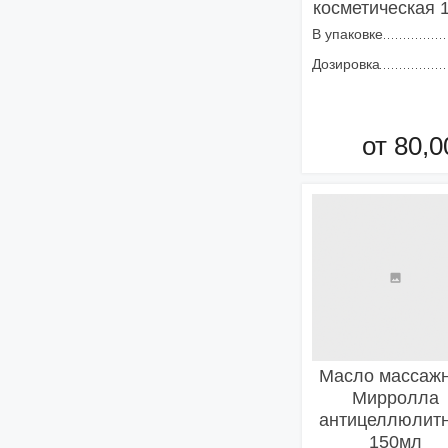
косметическая 
В упаковке
Дозировка
от 80,0
Добавить в кор
Масло массаж
Мирролла
антицеллюлит
150мл