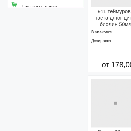
Продукты питания
911 теймуров
паста д/ног ци
Средства от насекомых
биолин 50м
В упаковке
Товары неаптечного
ассортимента
Дозировка
Товары санитарии и личной
гигиены
от 178,0
Добавить в кор