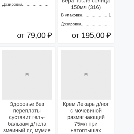
вера после солнца
Дозировка
150мл (316)
В упаковке
1
Дозировка
от 79,00 ₽
от 195,00 ₽
Добавить в корзину
Добавить в корзину
Здоровье без
Крем Лекарь д/ног
переплаты
с мочевиной
суставит гель-
размягчающий
бальзам д/тела
75мл при
змеиный яд-мумие
натоптышах