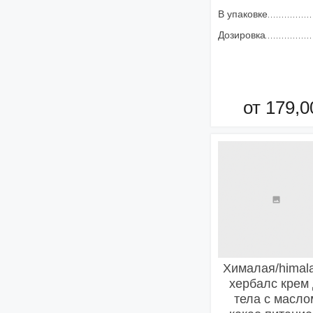
В упаковке
Дозировка
от 179,0
Добавить в кор
Хималая/himal
хербалс крем 
тела с масло