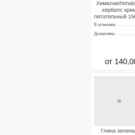
Хималая/himal
хербалс кре
питательный 1
В упаковке
Дозировка
от 140,0
Добавить в кор
Глина зелена