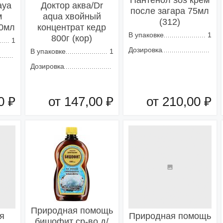
Пантенол sos крем
aya
Доктор аква/Dr
после загара 75мл
м
aqua хвойный
(312)
50мл
концентрат кедр
В упаковке
1
800г (кор)
1
Дозировка
В упаковке
1
Дозировка
0 ₽
от 147,00 ₽
от 210,00 ₽
зину
Добавить в корзину
Добавить в корзину
Природная помощь
я
Природная помощь
бишофит ср-во д/