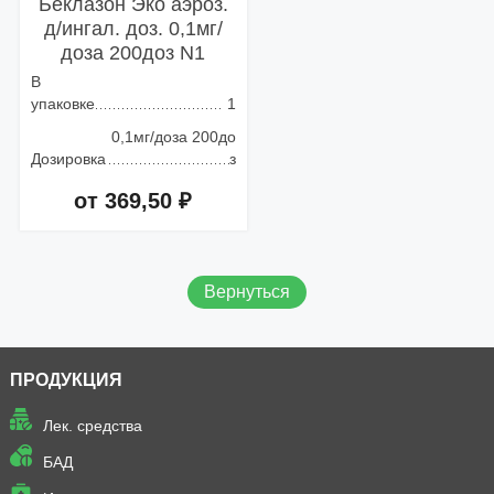
Беклазон Эко аэроз.
д/ингал. доз. 0,1мг/
доза 200доз N1
В
упаковке
1
0,1мг/доза 200до
Дозировка
з
от 369,50 ₽
Добавить в корзину
Вернуться
ПРОДУКЦИЯ
Лек. средства
БАД