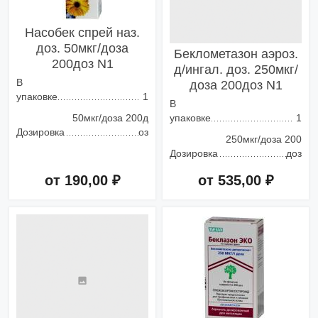
Насобек спрей наз.
доз. 50мкг/доза
Беклометазон аэроз.
200доз N1
д/ингал. доз. 250мкг/
В
доза 200доз N1
упаковке
1
В
50мкг/доза 200д
упаковке
1
Дозировка
оз
250мкг/доза 200
Дозировка
доз
от 190,00 ₽
от 535,00 ₽
Добавить в корзину
Добавить в корзину