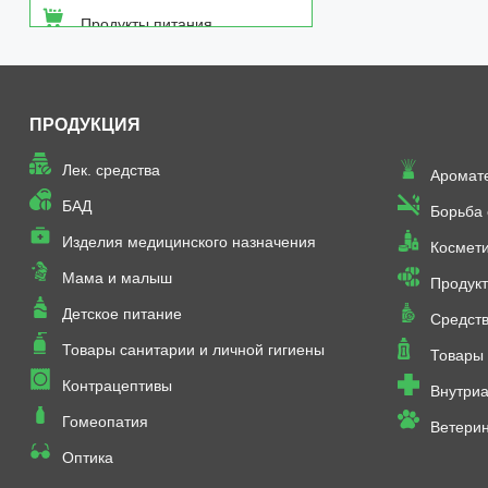
Продукты питания
Средства от насекомых
ПРОДУКЦИЯ
Товары неаптечного
ассортимента
Лек. средства
Аромат
Товары санитарии и личной
БАД
Борьба
гигиены
Изделия медицинского назначения
Космет
Мама и малыш
Продукт
Детское питание
Средств
Товары санитарии и личной гигиены
Товары 
Контрацептивы
Внутриа
Гомеопатия
Ветери
Оптика