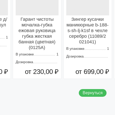
 д/
Гарант чистоты
Зингер кусачки
кул
мочалка-губка
маникюрные b-188-
)
ежовая руковица
s-sh-lj-k1sf в чехле
губка жесткая
серебро (11089/2
1
банная (цветная)
021041)
(0125А)
В упаковке
1
В упаковке
1
Дозировка
Дозировка
0 ₽
от 230,00 ₽
от 699,00 ₽
зину
Добавить в корзину
Добавить в корзину
Вернуться