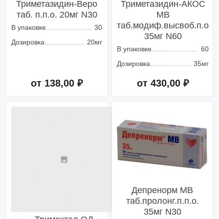
Триметазидин-Веро
Триметазидин-АКОС
таб. п.п.о. 20мг N30
МВ
таб.модиф.высвоб.п.о
В упаковке
30
35мг N60
Дозировка
20мг
В упаковке
60
Дозировка
35мг
от 138,00 ₽
от 430,00 ₽
Добавить в корзину
Добавить в корзину
Депренорм МВ
таб.пролонг.п.п.о.
35мг N30