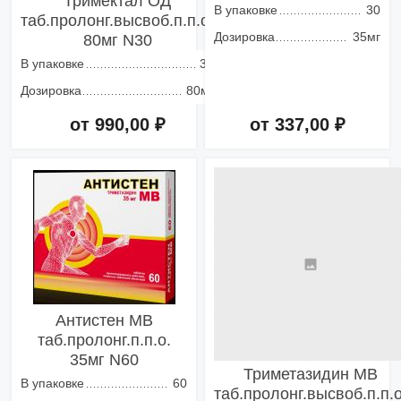
Тримектал ОД
В упаковке
30
таб.пролонг.высвоб.п.п.о.
Дозировка
35мг
80мг N30
В упаковке
30
Дозировка
80мг
от 990,00 ₽
от 337,00 ₽
Добавить в корзину
Добавить в корзину
Антистен МВ
таб.пролонг.п.п.о.
35мг N60
Триметазидин МВ
В упаковке
60
таб.пролонг.высвоб.п.п.о