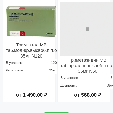
Добавить в корзину
Добавить в корзину
Тримектал МВ
таб.модиф.высвоб.п.п.о
35мг N120
Триметазидин МВ
В упаковке
120
таб.пролонг.высвоб.п.п.о
Дозировка
35мг
35мг N60
В упаковке
6
Дозировка
35м
от 1 490,00 ₽
от 568,00 ₽
Добавить в корзину
Добавить в корзину