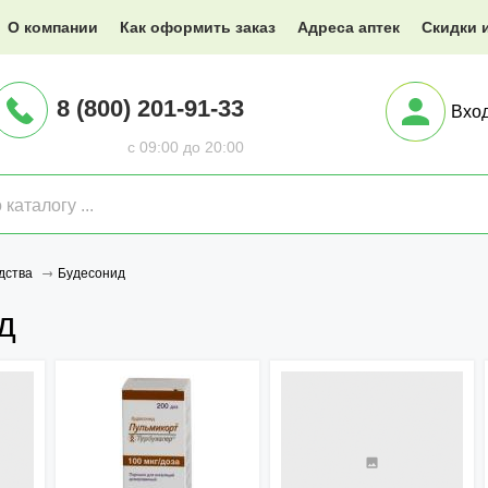
@XXX.ru
О компании
Как оформить заказ
Адреса аптек
Скидки 
8 (800) 201-91-33
Вхо
с 09:00 до 20:00
Будесонид
дства
д