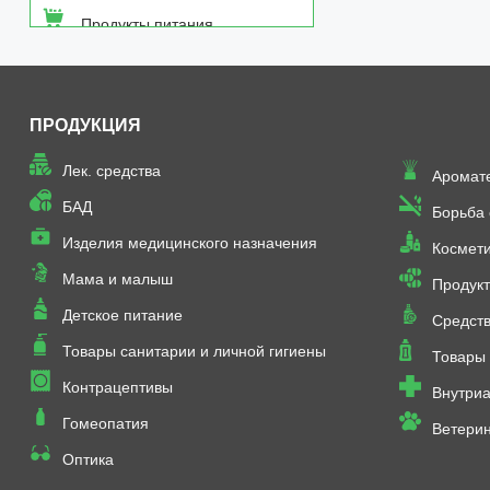
Продукты питания
Средства от насекомых
ПРОДУКЦИЯ
Товары неаптечного
ассортимента
Лек. средства
Аромат
Товары санитарии и личной
БАД
Борьба
гигиены
Изделия медицинского назначения
Космет
Мама и малыш
Продукт
Детское питание
Средств
Товары санитарии и личной гигиены
Товары 
Контрацептивы
Внутриа
Гомеопатия
Ветери
Оптика