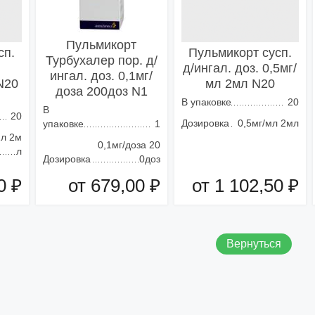
Пульмикорт
сп.
Пульмикорт сусп.
Турбухалер пор. д/
.
д/ингал. доз. 0,5мг/
ингал. доз. 0,1мг/
N20
мл 2мл N20
доза 200доз N1
В упаковке
20
В
20
Дозировка
0,5мг/мл 2мл
упаковке
1
мл 2м
0,1мг/доза 20
л
Дозировка
0доз
0 ₽
от 679,00 ₽
от 1 102,50 ₽
зину
Добавить в корзину
Добавить в корзину
Вернуться