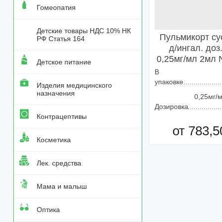
Гомеопатия
Детские товары НДС 10% НК
Пульмикорт су
РФ Статья 164
д/ингал. доз
0,25мг/мл 2мл 
Детское питание
В
упаковке
Изделия медицинского
назначения
0,25мг/
Дозировка
Контрацептивы
от 783,5
Косметика
Добавить в кор
Лек. средства
Мама и малыш
Оптика