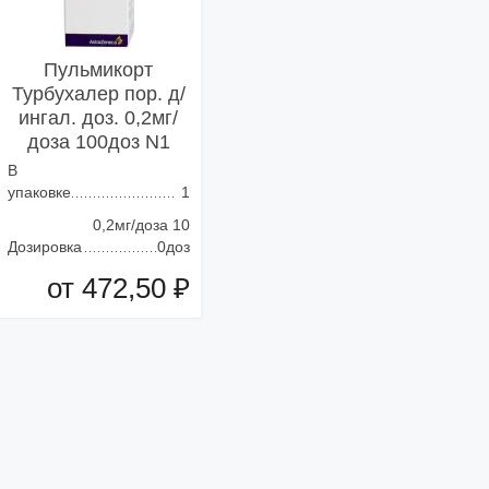
Пульмикорт
Турбухалер пор. д/
ингал. доз. 0,2мг/
доза 100доз N1
В
упаковке
1
0,2мг/доза 10
Дозировка
0доз
от 472,50 ₽
Добавить в корзину