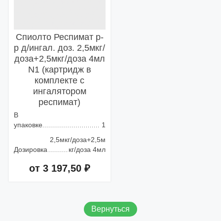
Спиолто Респимат р-
р д/ингал. доз. 2,5мкг/
доза+2,5мкг/доза 4мл
N1 (картридж в
комплекте с
ингалятором
респимат)
В
упаковке
1
2,5мкг/доза+2,5м
Дозировка
кг/доза 4мл
от 3 197,50 ₽
Добавить в корзину
Вернуться