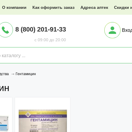
@XXX.ru
О компании
Как оформить заказ
Адреса аптек
Скидки 
8 (800) 201-91-33
Вхо
с 09:00 до 20:00
Гентамицин
дства
ин