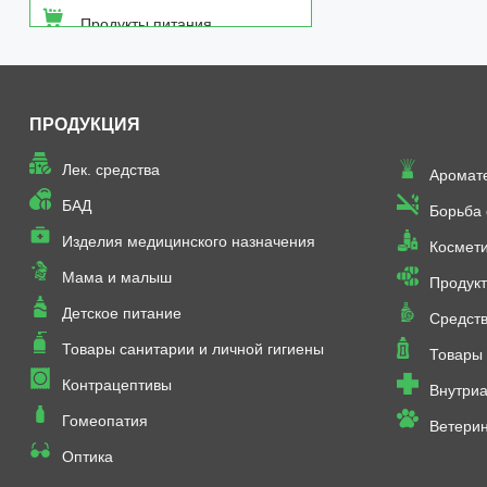
Продукты питания
Средства от насекомых
ПРОДУКЦИЯ
Товары неаптечного
ассортимента
Лек. средства
Аромат
Товары санитарии и личной
БАД
Борьба
гигиены
Изделия медицинского назначения
Космет
Мама и малыш
Продукт
Детское питание
Средств
Товары санитарии и личной гигиены
Товары 
Контрацептивы
Внутриа
Гомеопатия
Ветери
Оптика