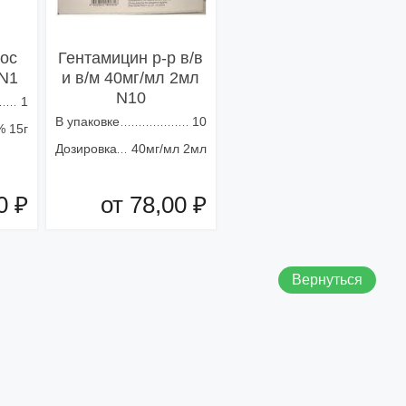
кос
Гентамицин р-р в/в
 N1
и в/м 40мг/мл 2мл
N10
1
В упаковке
10
% 15г
Дозировка
40мг/мл 2мл
0 ₽
от 78,00 ₽
зину
Добавить в корзину
Вернуться