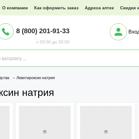
@XXX.ru
О компании
Как оформить заказ
Адреса аптек
Скидки 
8 (800) 201-91-33
Вхо
с 09:00 до 20:00
Левотироксин натрия
дства
ксин натрия