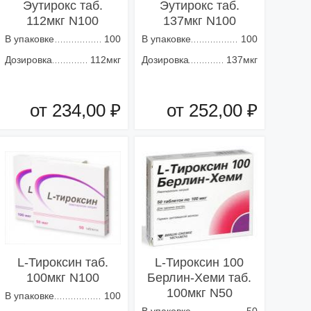
Эутирокс таб.
Эутирокс таб.
112мкг N100
137мкг N100
В упаковке
100
В упаковке
100
Дозировка
112мкг
Дозировка
137мкг
от 234,00 ₽
от 252,00 ₽
Добавить в корзину
Добавить в корзину
L-Тироксин таб.
L-Тироксин 100
100мкг N100
Берлин-Хеми таб.
100мкг N50
В упаковке
100