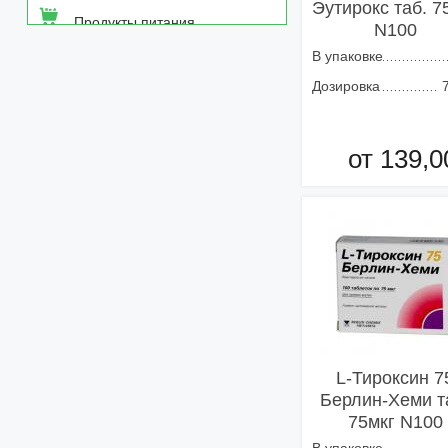
Эутирокс таб. 7
Продукты питания
N100
В упаковке
Средства от насекомых
Дозировка
Товары неаптечного
ассортимента
от 139,0
Товары санитарии и личной
гигиены
Добавить в кор
L-Тироксин 7
Берлин-Хеми т
75мкг N100