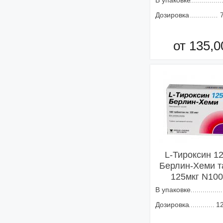
В упаковке
Дозировка
от 135,0
Добавить в кор
L-Тироксин 1
Берлин-Хеми т
125мкг N100
В упаковке
Дозировка
1