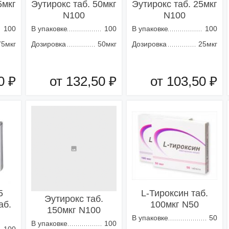
5мкг
Эутирокс таб. 50мкг
Эутирокс таб. 25мкг
N100
N100
100
В упаковке
100
В упаковке
100
75мкг
Дозировка
50мкг
Дозировка
25мкг
0 ₽
от 132,50 ₽
от 103,50 ₽
зину
Добавить в корзину
Добавить в корзину
5
L-Тироксин таб.
Эутирокс таб.
аб.
100мкг N50
150мкг N100
В упаковке
50
В упаковке
100