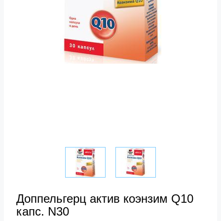
Доппельгерц актив коэнзим Q10
капс. N30