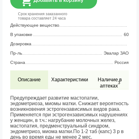
Добавить в корзину
Срок хранения заказанного
товара составляет 24 часа
Действующее вещество
В упаковке
60
Дозировка
Пр-ль
Эвалар ЗАО
Страна
Россия
Описание
Характеристики
Наличие в
3
аптеках
Предупреждает развитие мастопатии,
эндометриоза, миомы матки. Снижает вероятность
возникновения эстрогензависимых видов рака.
Применяется при эстрогензависимых нарушениях
у женщин, в т.ч.: нагрубание молочных желез,
мастопатия, предменструальный синдром,
эндометриоз, миома матки.По 1-2 таб (капс) 3 р в
день во время еды не менее 2 мес.