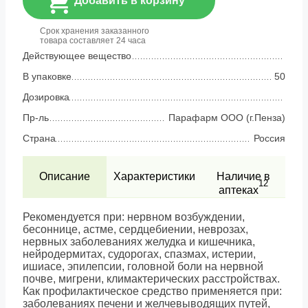
Добавить в корзину
Срок хранения заказанного
товара составляет 24 часа
Действующее вещество
В упаковке
50
Дозировка
Пр-ль
Парафарм ООО (г.Пенза)
Страна
Россия
Описание
Характеристики
Наличие в
12
аптеках
Рекомендуется при: нервном возбуждении,
бесоннице, астме, сердцебиении, неврозах,
нервных заболеваниях желудка и кишечника,
нейродермитах, судорогах, спазмах, истерии,
ишиасе, эпилепсии, головной боли на нервной
почве, мигрени, климактерических расстройствах.
Как профилактическое средство применяется при:
заболеваниях печени и желчевыводящих путей,