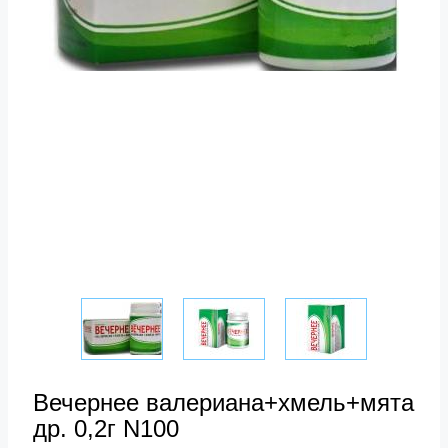
Вечернее валериана+хмель+мята
др. 0,2г N100