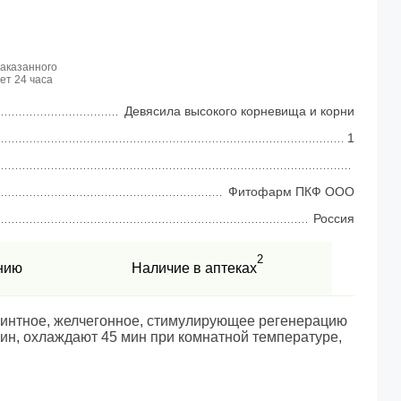
заказанного
ет 24 часа
Девясила высокого корневища и корни
1
Фитофарм ПКФ ООО
Россия
2
нию
Наличие в аптеках
минтное, желчегонное, стимулирующее регенерацию
5 мин, охлаждают 45 мин при комнатной температуре,