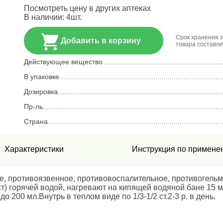
Посмотреть цену в других аптеках
В наличии:
4
шт.
Срок хранения 
Добавить в корзину
товара составля
Действующее вещество
В упаковке
Дозировка
Пр-ль
Страна
Характеристики
Инструкция по примене
е, противоязвенное, противовоспалительное, противогель
(1 ст) горячей водой, нагревают на кипящей водяной бане 1
200 мл.Внутрь в теплом виде по 1/3-1/2 ст.2-3 р. в день.