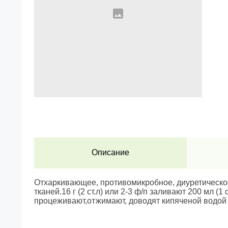
Описание
Отхаркивающее, противомикробное, диуретическо
тканей.16 г (2 ст.л) или 2-3 ф/п заливают 200 мл 
процеживают,отжимают, доводят кипяченой водой до 